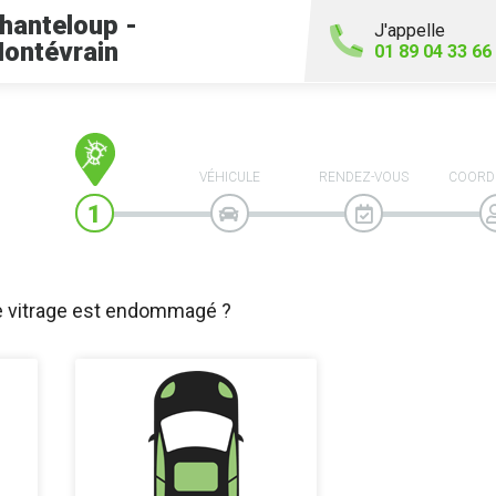
hanteloup -
J'appelle
ontévrain
01 89 04 33 66
VÉHICULE
RENDEZ-VOUS
COORD
e vitrage est endommagé ?