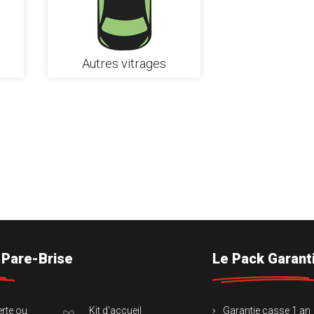
Autres vitrages
d Pare-Brise
Le Pack Garant
erte ou
Kit d'accueil
Garantie casse 1 an