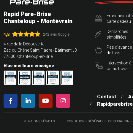
Rapid Pare-Brise
Franchise off
Chanteloup - Montévrain
carte cadeau 
Démarches
4,8
242 avis Google
simplifiées
4 rue de la Découverte
Pas d'avance
Zac du Chêne Saint Fiacre - Bâtiment J3
de frais
77600 Chanteloup-en-Brie
Intervention à
Elue meilleure enseigne
ou au travail
Contact
A
Rapidparebrise
MENTIONS LÉGALES
CONDITIONS GÉNÉRALES D’UTILISATION –