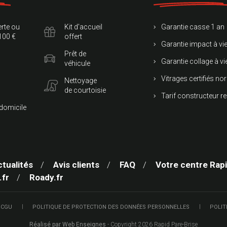
erte ou
Kit d'accueil
Garantie casse 1 an
100 €
offert
Garantie impact à vi
Prêt de
Garantie collage à vi
véhicule
Vitrages certifiés 
Nettoyage
de courtoisie
Tarif constructeur r
 domicile
ctualités
Avis clients
FAQ
Votre centre Rapi
.fr
Roady.fr
 CGU
POLITIQUE DE PROTECTION DES DONNÉES PERSONNELLES
POLIT
Réalisé par Web Enseignes
- Copyright 2026 Rapid Pare-Brise