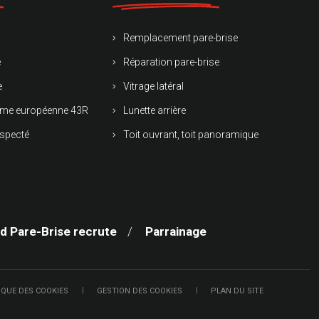
Remplacement pare-brise
e
Réparation pare-brise
e
Vitrage latéral
norme européenne 43R
Lunette arrière
especté
Toit ouvrant, toit panoramique
d Pare-Brise recrute
Parrainage
IQUE DES COOKIES
GESTION DES COOKIES
PLAN DU SITE