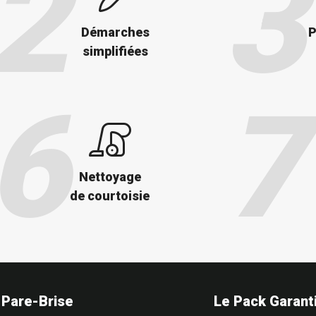
Démarches
P
simplifiées
Nettoyage
de courtoisie
d Pare-Brise
Le Pack Garant